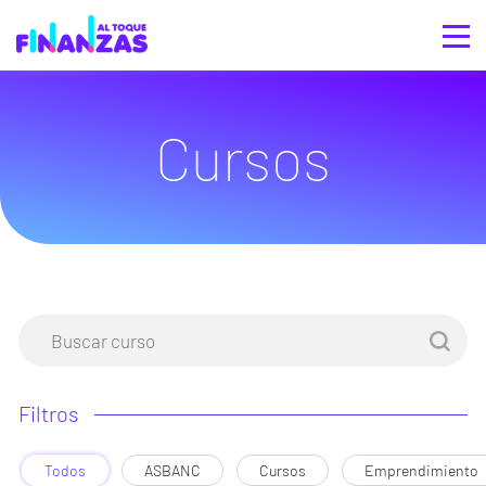
Cursos
Filtros
Todos
ASBANC
Cursos
Emprendimiento