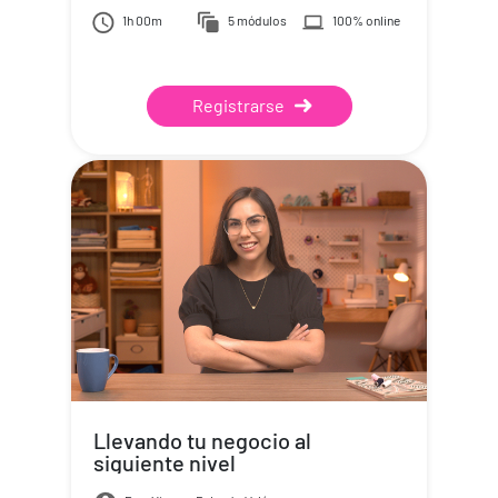
1h 00m
5 módulos
100% online
Registrarse
Llevando tu negocio al
siguiente nivel