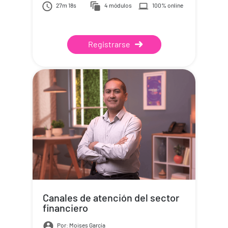
27m 18s
4 módulos
100% online
Registrarse
Canales de atención del sector
financiero
Por: Moises García