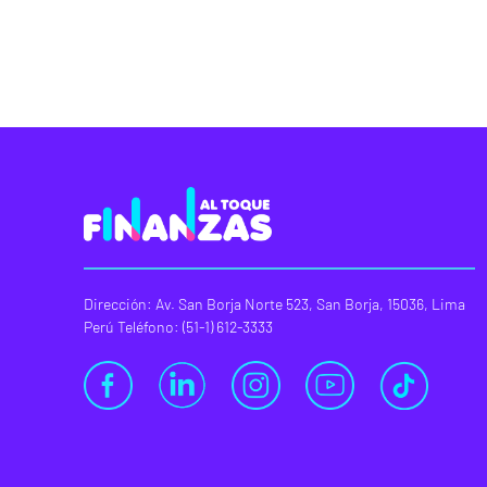
Dirección: Av. San Borja Norte 523, San Borja, 15036, Lima
Perú Teléfono: (51-1) 612-3333