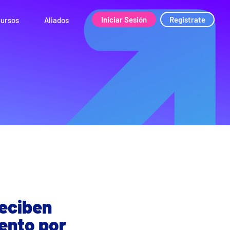
Iniciar Sesión
Registrate
ursos
Aliados
eciben
ento por