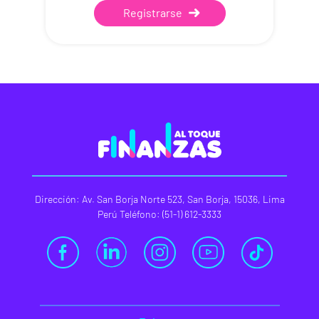
Registrarse
Dirección: Av. San Borja Norte 523, San Borja, 15036, Lima
Perú Teléfono: (51-1) 612-3333